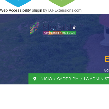
Web Accessibility plugin
by DJ-Extensions.com
E
Go
INICIO
GADPR-PM
LA ADMINIS