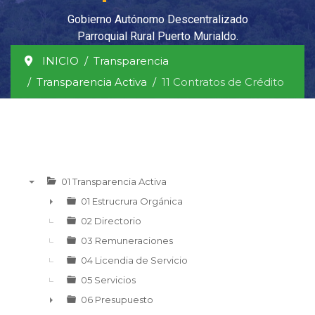
Gobierno Autónomo Descentralizado
Parroquial Rural Puerto Murialdo.
INICIO
Transparencia
Transparencia Activa
11 Contratos de Crédito
01 Transparencia Activa
▼
01 Estrucrura Orgánica
►
02 Directorio
03 Remuneraciones
04 Licendia de Servicio
05 Servicios
06 Presupuesto