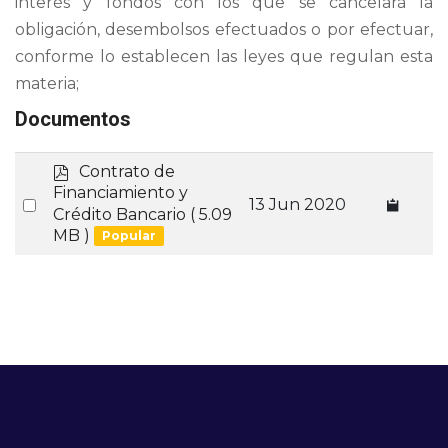
interés y fondos con los que se cancelará la
obligación, desembolsos efectuados o por efectuar,
conforme lo establecen las leyes que regulan esta
materia;
Documentos
p
Contrato de
d
Financiamiento y
Select
13 Jun 2020
f
Crédito Bancario
( 5.09
an
MB )
Popular
item