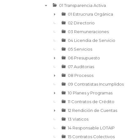
01 Transparencia Activa
▼
01 Estrucrura Orgánica
►
02 Directorio
03 Remuneraciones
04 Licendia de Servicio
05 Servicios
06 Presupuesto
►
07 Auditorias
08 Procesos
►
09 Contratistas Incumplidos
10 Planes y Programas
►
11 Contratos de Crédito
12 Rendición de Cuentas
►
13 Viaticos
14 Responsable LOTAIP
15 Contratos Colectivos