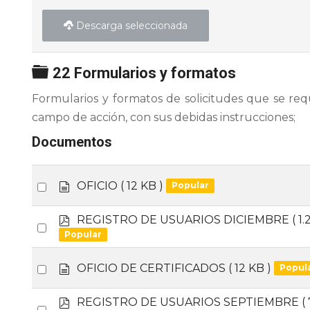
Descarga seleccionada
Carpeta
22 Formularios y formatos
Formularios y formatos de solicitudes que se req
campo de acción, con sus debidas instrucciones;
Documentos
d
Select
OFICIO
( 12 KB )
Popular
o
an
c
p
REGISTRO DE USUARIOS DICIEMBRE
( 1
item
u
Select
d
Popular
m
an
f
e
item
d
n
Select
OFICIO DE CERTIFICADOS
( 12 KB )
Popul
o
t
an
c
o
p
REGISTRO DE USUARIOS SEPTIEMBRE
(
item
u
Select