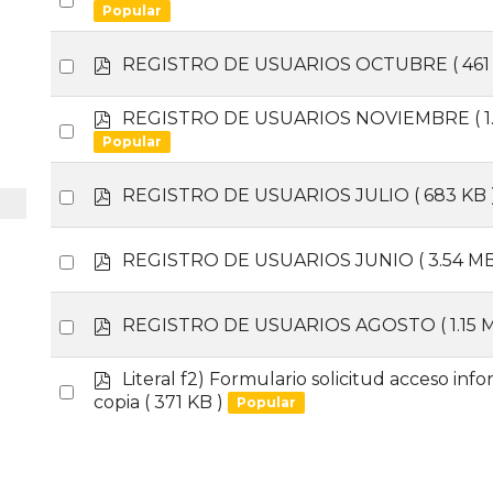
d
Popular
m
an
f
e
item
p
n
Select
REGISTRO DE USUARIOS OCTUBRE
( 461
d
t
an
f
o
p
REGISTRO DE USUARIOS NOVIEMBRE
( 
item
Select
d
Popular
an
f
item
p
Select
REGISTRO DE USUARIOS JULIO
( 683 KB 
d
an
f
item
p
Select
REGISTRO DE USUARIOS JUNIO
( 3.54 MB
d
an
f
item
p
Select
REGISTRO DE USUARIOS AGOSTO
( 1.15 
d
an
f
p
Literal f2) Formulario solicitud acceso inf
item
Select
d
copia
( 371 KB )
Popular
an
f
item